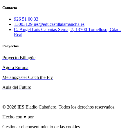
Contacto
926 51 00 33
13003129.ies@educastillalamancha.es
C. Ángel Luis Cabañas Serna, 7, 13700 Tomelloso, Cdad.
Real
Proyectos
Proyecto Bilingüe
Ágora Europa
Melanogaster Catch the Fly
Aula del Futuro
© 2026 IES Eladio Cabañero. Todos los derechos reservados.
Hecho con ♥ por
Brich
Gestionar el consentimiento de las cookies