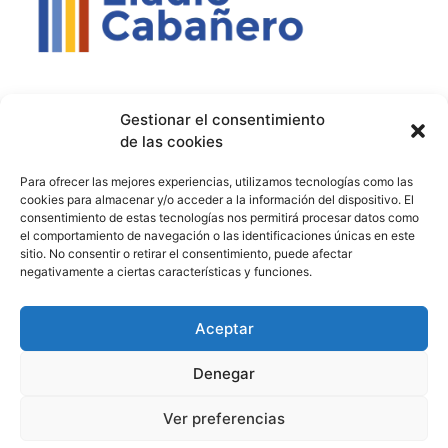
Contacto
Política de privacidad
Aviso Legal
Gestionar el consentimiento
de las cookies
Contacto
Proyectos
Para ofrecer las mejores experiencias, utilizamos tecnologías como las
926 51 00 33
Proyecto Bilingüe
cookies para almacenar y/o acceder a la información del dispositivo. El
consentimiento de estas tecnologías nos permitirá procesar datos como
13003129.ies@educastillalamancha.es
Ágora Europa
el comportamiento de navegación o las identificaciones únicas en este
sitio. No consentir o retirar el consentimiento, puede afectar
C. Ángel Luis Cabañas
Melanogaster Catch the Fly
negativamente a ciertas características y funciones.
Serna, 7, 13700 Tomelloso,
Aula del Futuro
Cdad. Real
Aceptar
Denegar
© 2026 IES Eladio Cabañero. Todos los derechos reservados.
Ver preferencias
Hecho con ♥ por
Brich