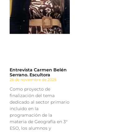
Entrevista Carmen Belén
Serrano. Escultora
26 de noviembre de 2025
Como proyecto de
finalización del tema
dedicado al sector primario
incluido en la
programación de la
materia de Geografía en 3°
ESO, los alumnos y