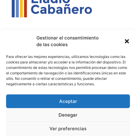
Contacto
Política de privacidad
Aviso Legal
Gestionar el consentimiento
de las cookies
Contacto
Proyectos
Para ofrecer las mejores experiencias, utilizamos tecnologías como las
926 51 00 33
Proyecto Bilingüe
cookies para almacenar y/o acceder a la información del dispositivo. El
consentimiento de estas tecnologías nos permitirá procesar datos como
13003129.ies@educastillalamancha.es
Ágora Europa
el comportamiento de navegación o las identificaciones únicas en este
sitio. No consentir o retirar el consentimiento, puede afectar
C. Ángel Luis Cabañas
Melanogaster Catch the Fly
negativamente a ciertas características y funciones.
Serna, 7, 13700 Tomelloso,
Aula del Futuro
Cdad. Real
Aceptar
Denegar
© 2026 IES Eladio Cabañero. Todos los derechos reservados.
Ver preferencias
Hecho con ♥ por
Brich