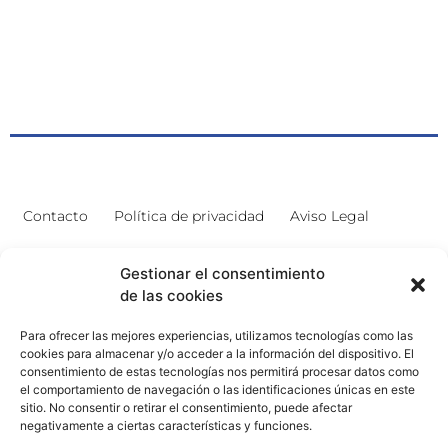
Contacto
Política de privacidad
Aviso Legal
Contacto
Proyectos
Gestionar el consentimiento
de las cookies
926 51 00 33
Proyecto Bilingüe
Para ofrecer las mejores experiencias, utilizamos tecnologías como las
13003129.ies@educastillalamancha.es
Ágora Europa
cookies para almacenar y/o acceder a la información del dispositivo. El
consentimiento de estas tecnologías nos permitirá procesar datos como
C. Ángel Luis Cabañas
Melanogaster Catch the Fly
el comportamiento de navegación o las identificaciones únicas en este
Serna, 7, 13700 Tomelloso,
sitio. No consentir o retirar el consentimiento, puede afectar
Aula del Futuro
Cdad. Real
negativamente a ciertas características y funciones.