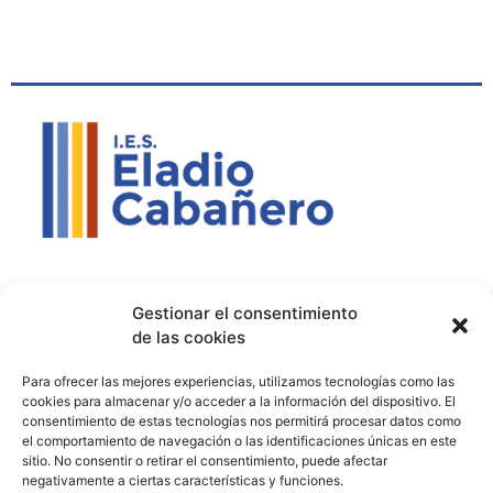
Contacto
Política de privacidad
Aviso Legal
Gestionar el consentimiento
de las cookies
Contacto
Proyectos
Para ofrecer las mejores experiencias, utilizamos tecnologías como las
926 51 00 33
Proyecto Bilingüe
cookies para almacenar y/o acceder a la información del dispositivo. El
consentimiento de estas tecnologías nos permitirá procesar datos como
13003129.ies@educastillalamancha.es
Ágora Europa
el comportamiento de navegación o las identificaciones únicas en este
sitio. No consentir o retirar el consentimiento, puede afectar
C. Ángel Luis Cabañas
Melanogaster Catch the Fly
negativamente a ciertas características y funciones.
Serna, 7, 13700 Tomelloso,