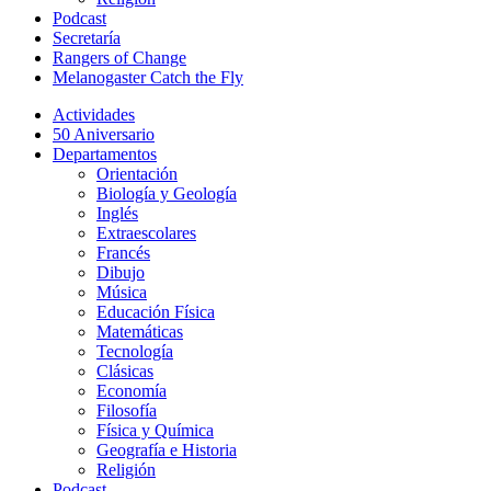
Podcast
Secretaría
Rangers of Change
Melanogaster Catch the Fly
Actividades
50 Aniversario
Departamentos
Orientación
Biología y Geología
Inglés
Extraescolares
Francés
Dibujo
Música
Educación Física
Matemáticas
Tecnología
Clásicas
Economía
Filosofía
Física y Química
Geografía e Historia
Religión
Podcast