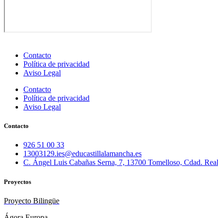
Contacto
Política de privacidad
Aviso Legal
Contacto
Política de privacidad
Aviso Legal
Contacto
926 51 00 33
13003129.ies@educastillalamancha.es
C. Ángel Luis Cabañas Serna, 7, 13700 Tomelloso, Cdad. Rea
Proyectos
Proyecto Bilingüe
Ágora Europa