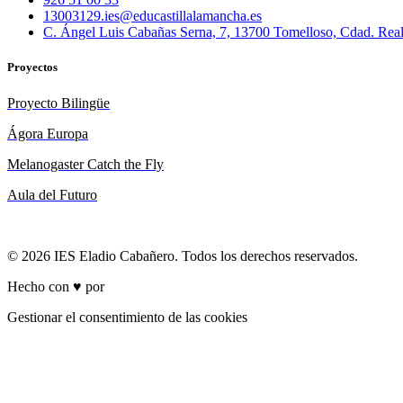
13003129.ies@educastillalamancha.es
C. Ángel Luis Cabañas Serna, 7, 13700 Tomelloso, Cdad. Rea
Proyectos
Proyecto Bilingüe
Ágora Europa
Melanogaster Catch the Fly
Aula del Futuro
© 2026 IES Eladio Cabañero. Todos los derechos reservados.
Hecho con ♥ por
Brich
Gestionar el consentimiento de las cookies