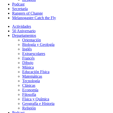
Podcast
Secretaría
Rangers of Change
Melanogaster Catch the Fly
Actividades
50 Aniversario
Departamentos
Orientación
Biología y Geología
Inglés
Extraescolares
Francés
Dibujo
Música
Educación Física
Matemáticas
Tecnología
Clásicas
Economía
Filosofía
Física y Química
Geografía e Historia
Religión
Podcast