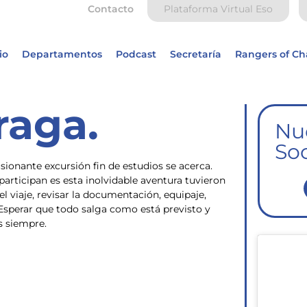
Contacto
Plataforma Virtual Eso
io
Departamentos
Podcast
Secretaría
Rangers of C
raga.
Nu
Soc
ionante excursión fin de estudios se acerca.
articipan es esta inolvidable aventura tuvieron
viaje, revisar la documentación, equipaje,
Esperar que todo salga como está previsto y
s siempre.