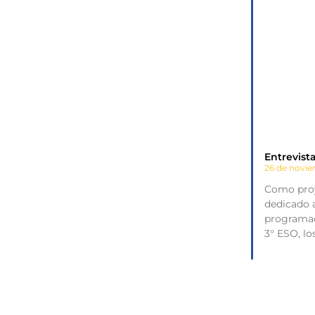
Entrevist
26 de novi
Como proy
dedicado a
programac
3° ESO, l