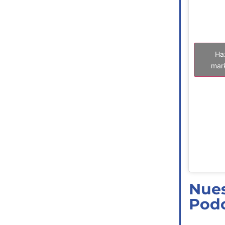
Ha
mark
Nues
Pod