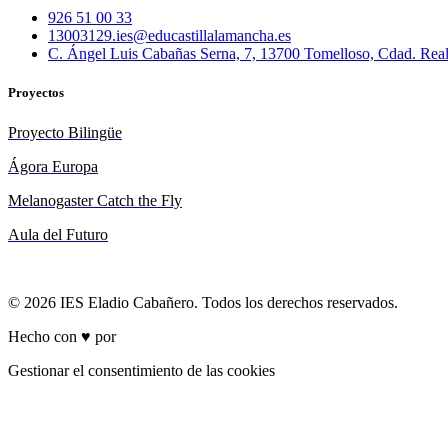
926 51 00 33
13003129.ies@educastillalamancha.es
C. Ángel Luis Cabañas Serna, 7, 13700 Tomelloso, Cdad. Rea
Proyectos
Proyecto Bilingüe
Ágora Europa
Melanogaster Catch the Fly
Aula del Futuro
© 2026 IES Eladio Cabañero. Todos los derechos reservados.
Hecho con ♥ por
Brich
Gestionar el consentimiento de las cookies