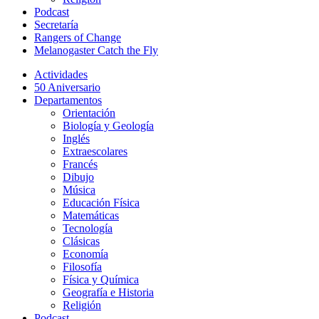
Podcast
Secretaría
Rangers of Change
Melanogaster Catch the Fly
Actividades
50 Aniversario
Departamentos
Orientación
Biología y Geología
Inglés
Extraescolares
Francés
Dibujo
Música
Educación Física
Matemáticas
Tecnología
Clásicas
Economía
Filosofía
Física y Química
Geografía e Historia
Religión
Podcast