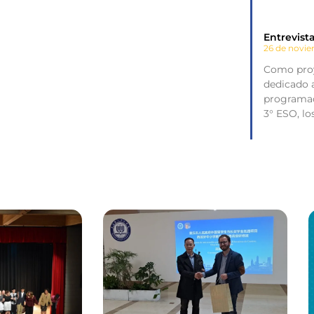
Entrevist
26 de novi
Como proy
dedicado a
programac
3° ESO, l