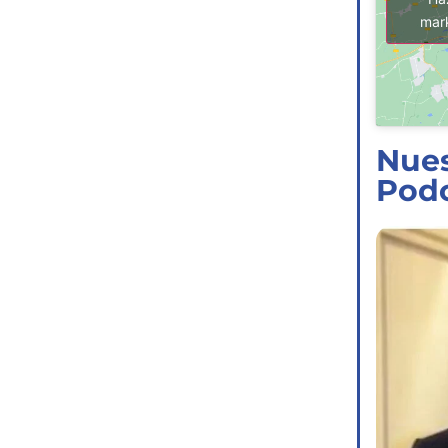
mark
Nues
Pod