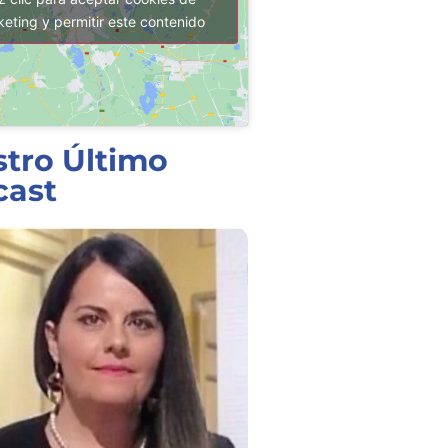
eting y permitir este contenido
tro Último
cast