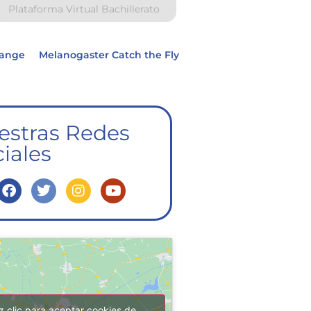
Plataforma Virtual Bachillerato
hange
Melanogaster Catch the Fly
estras Redes
iales
z clic para aceptar cookies de