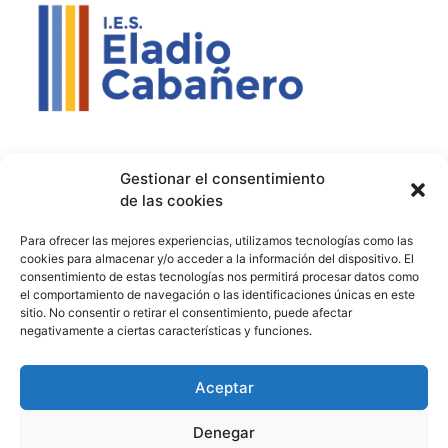
Contacto
Política de privacidad
Aviso Legal
Gestionar el consentimiento
de las cookies
Contacto
Proyectos
Para ofrecer las mejores experiencias, utilizamos tecnologías como las
926 51 00 33
Proyecto Bilingüe
cookies para almacenar y/o acceder a la información del dispositivo. El
consentimiento de estas tecnologías nos permitirá procesar datos como
13003129.ies@educastillalamancha.es
Ágora Europa
el comportamiento de navegación o las identificaciones únicas en este
sitio. No consentir o retirar el consentimiento, puede afectar
C. Ángel Luis Cabañas
Melanogaster Catch the Fly
negativamente a ciertas características y funciones.
Serna, 7, 13700 Tomelloso,
Aula del Futuro
Cdad. Real
Aceptar
Denegar
© 2026 IES Eladio Cabañero. Todos los derechos reservados.