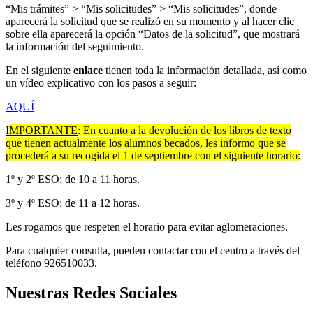
“Mis trámites” > “Mis solicitudes” > “Mis solicitudes”, donde
aparecerá la solicitud que se realizó en su momento y al hacer clic
sobre ella aparecerá la opción “Datos de la solicitud”, que mostrará
la información del seguimiento.
En el siguiente
enlace
tienen toda la información detallada, así como
un vídeo explicativo con los pasos a seguir:
AQUÍ
I
MPORTANTE
: En cuanto a la devolución de los libros de texto
que tienen actualmente los alumnos becados, les informo que se
procederá a su recogida el 1 de septiembre con el siguiente horario:
1º y 2º ESO: de 10 a 11 horas.
3º y 4º ESO: de 11 a 12 horas.
Les rogamos que respeten el horario para evitar aglomeraciones.
Para cualquier consulta, pueden contactar con el centro a través del
teléfono 926510033.
Nuestras Redes Sociales