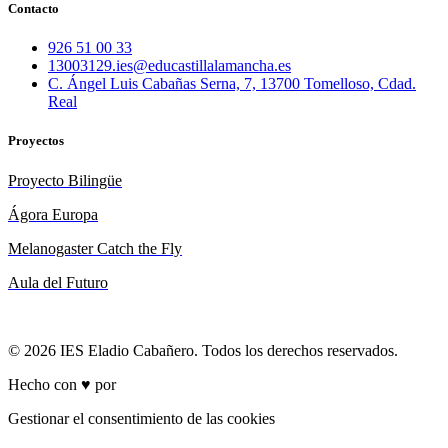
Contacto
926 51 00 33
13003129.ies@educastillalamancha.es
C. Ángel Luis Cabañas Serna, 7, 13700 Tomelloso, Cdad.
Real
Proyectos
Proyecto Bilingüe
Ágora Europa
Melanogaster Catch the Fly
Aula del Futuro
© 2026 IES Eladio Cabañero. Todos los derechos reservados.
Hecho con ♥ por
Brich
Gestionar el consentimiento de las cookies