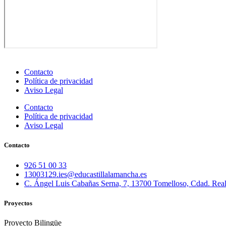
Contacto
Política de privacidad
Aviso Legal
Contacto
Política de privacidad
Aviso Legal
Contacto
926 51 00 33
13003129.ies@educastillalamancha.es
C. Ángel Luis Cabañas Serna, 7, 13700 Tomelloso, Cdad. Rea
Proyectos
Proyecto Bilingüe