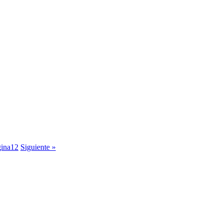
ina
12
Siguiente »