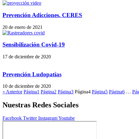
Prevención Adicciones. CERES
20 de enero de 2021
Sensibilización Covid-19
17 de diciembre de 2020
Prevención Ludopatías
10 de diciembre de 2020
« Anterior
Página
1
Página
2
Página
3
Página
4
Página
5
Página
6
…
Pág
Nuestras Redes Sociales
Facebook
Twitter
Instagram
Youtube