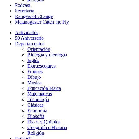
Podcast
Secretaría
Rangers of Change
Melanogaster Catch the Fly
Actividades
50 Aniversario
Departamentos
Orientación
Biología y Geología
Inglés
Extraescolares
Francés
Dibujo
Música
Educación Física
Matemáticas
Tecnología
Clásicas
Economía
Filosofía
Física y Química
Geografía e Historia
Religión
Podcast