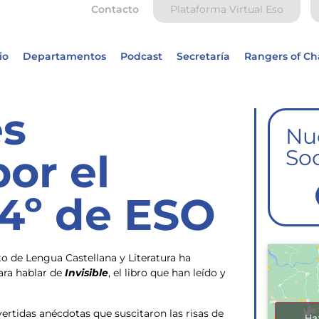
Contacto
Plataforma Virtual Eso
io
Departamentos
Podcast
Secretaría
Rangers of C
es
Nu
Soc
or el
4º de ESO
o de Lengua Castellana y Literatura ha
ara hablar de
Invisible
, el libro que han leído y
vertidas anécdotas que suscitaron las risas de
Ha