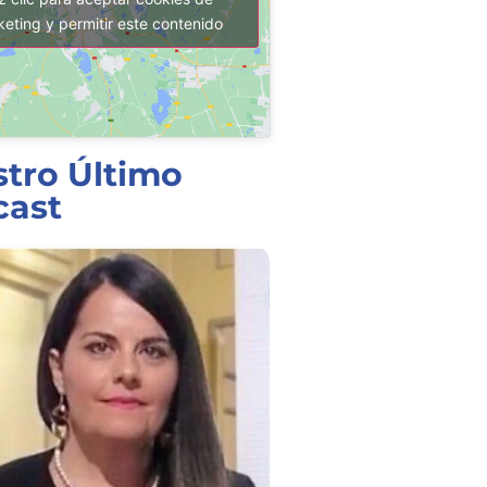
eting y permitir este contenido
tro Último
cast