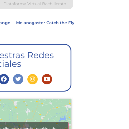
Plataforma Virtual Bachillerato
hange
Melanogaster Catch the Fly
estras Redes
iales
z clic para aceptar cookies de