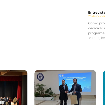
Entrevist
26 de novi
Como proy
dedicado a
programac
3° ESO, l