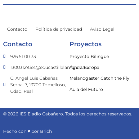
Contacto
Política de privacidad
Aviso Legal
Contacto
Proyectos
926 51 00 33
Proyecto Bilingüe
13003129.ies@educastillalamancha.es
Ágora Europa
C. Ángel Luis Cabañas
Melanogaster Catch the Fly
Serna, 7, 13700 Tomelloso,
Aula del Futuro
Cdad. Real
© 2026 IES Eladio Cabañero. Todos los derechos reservados.
Hecho con ♥ por
Brich