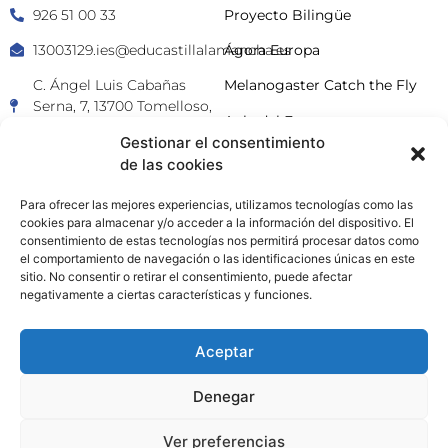
926 51 00 33
Proyecto Bilingüe
13003129.ies@educastillalamancha.es
Ágora Europa
C. Ángel Luis Cabañas
Melanogaster Catch the Fly
Serna, 7, 13700 Tomelloso,
Aula del Futuro
Cdad. Real
Gestionar el consentimiento
de las cookies
Para ofrecer las mejores experiencias, utilizamos tecnologías como las
cookies para almacenar y/o acceder a la información del dispositivo. El
© 2026 IES Eladio Cabañero. Todos los derechos reservados.
consentimiento de estas tecnologías nos permitirá procesar datos como
el comportamiento de navegación o las identificaciones únicas en este
sitio. No consentir o retirar el consentimiento, puede afectar
Hecho con ♥ por
Brich
negativamente a ciertas características y funciones.
Aceptar
Denegar
Ver preferencias