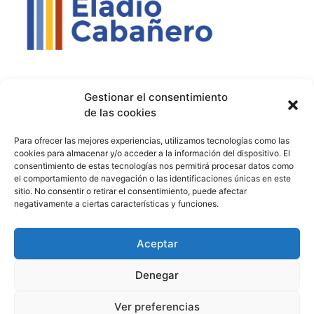
Contacto
Política de privacidad
Aviso Legal
Gestionar el consentimiento
de las cookies
Contacto
Proyectos
Para ofrecer las mejores experiencias, utilizamos tecnologías como las
926 51 00 33
Proyecto Bilingüe
cookies para almacenar y/o acceder a la información del dispositivo. El
consentimiento de estas tecnologías nos permitirá procesar datos como
13003129.ies@educastillalamancha.es
Ágora Europa
el comportamiento de navegación o las identificaciones únicas en este
sitio. No consentir o retirar el consentimiento, puede afectar
C. Ángel Luis Cabañas
Melanogaster Catch the Fly
negativamente a ciertas características y funciones.
Serna, 7, 13700 Tomelloso,
Aula del Futuro
Cdad. Real
Aceptar
Denegar
© 2026 IES Eladio Cabañero. Todos los derechos reservados.
Ver preferencias