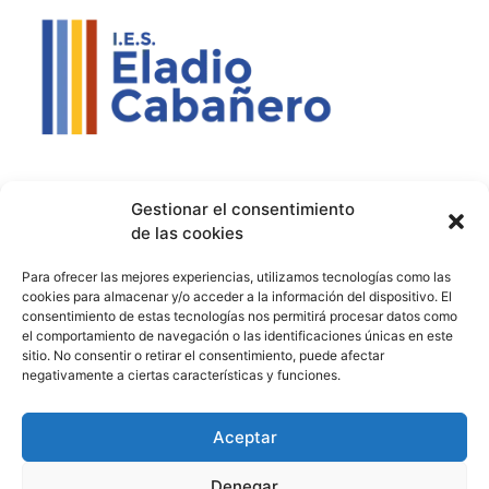
Contacto
Política de privacidad
Aviso Legal
Gestionar el consentimiento
de las cookies
Contacto
Proyectos
Para ofrecer las mejores experiencias, utilizamos tecnologías como las
926 51 00 33
Proyecto Bilingüe
cookies para almacenar y/o acceder a la información del dispositivo. El
consentimiento de estas tecnologías nos permitirá procesar datos como
13003129.ies@educastillalamancha.es
Ágora Europa
el comportamiento de navegación o las identificaciones únicas en este
sitio. No consentir o retirar el consentimiento, puede afectar
C. Ángel Luis Cabañas
Melanogaster Catch the Fly
negativamente a ciertas características y funciones.
Serna, 7, 13700 Tomelloso,
Aula del Futuro
Cdad. Real
Aceptar
Denegar
© 2026 IES Eladio Cabañero. Todos los derechos reservados.