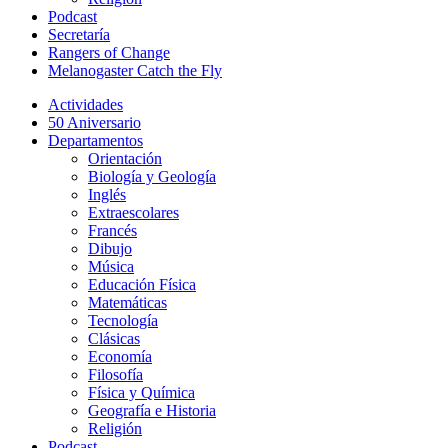
Podcast
Secretaría
Rangers of Change
Melanogaster Catch the Fly
Actividades
50 Aniversario
Departamentos
Orientación
Biología y Geología
Inglés
Extraescolares
Francés
Dibujo
Música
Educación Física
Matemáticas
Tecnología
Clásicas
Economía
Filosofía
Física y Química
Geografía e Historia
Religión
Podcast