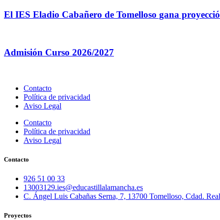
El IES Eladio Cabañero de Tomelloso gana proyección
Admisión Curso 2026/2027
Contacto
Política de privacidad
Aviso Legal
Contacto
Política de privacidad
Aviso Legal
Contacto
926 51 00 33
13003129.ies@educastillalamancha.es
C. Ángel Luis Cabañas Serna, 7, 13700 Tomelloso, Cdad. Rea
Proyectos