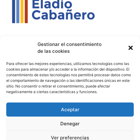
Contacto
Política de privacidad
Aviso Legal
Gestionar el consentimiento
de las cookies
Contacto
Proyectos
Para ofrecer las mejores experiencias, utilizamos tecnologías como las
926 51 00 33
Proyecto Bilingüe
cookies para almacenar y/o acceder a la información del dispositivo. El
consentimiento de estas tecnologías nos permitirá procesar datos como
13003129.ies@educastillalamancha.es
Ágora Europa
el comportamiento de navegación o las identificaciones únicas en este
sitio. No consentir o retirar el consentimiento, puede afectar
C. Ángel Luis Cabañas
Melanogaster Catch the Fly
negativamente a ciertas características y funciones.
Serna, 7, 13700 Tomelloso,
Aula del Futuro
Cdad. Real
Aceptar
Denegar
© 2026 IES Eladio Cabañero. Todos los derechos reservados.
Ver preferencias