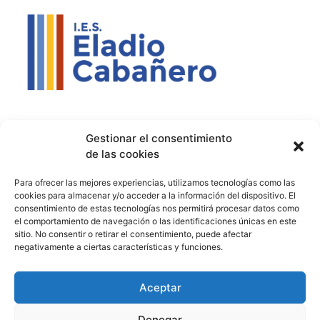
Contacto
Política de privacidad
Aviso Legal
Gestionar el consentimiento
de las cookies
Contacto
Proyectos
Para ofrecer las mejores experiencias, utilizamos tecnologías como las
926 51 00 33
Proyecto Bilingüe
cookies para almacenar y/o acceder a la información del dispositivo. El
consentimiento de estas tecnologías nos permitirá procesar datos como
13003129.ies@educastillalamancha.es
Ágora Europa
el comportamiento de navegación o las identificaciones únicas en este
sitio. No consentir o retirar el consentimiento, puede afectar
C. Ángel Luis Cabañas
Melanogaster Catch the Fly
negativamente a ciertas características y funciones.
Serna, 7, 13700 Tomelloso,
Aula del Futuro
Cdad. Real
Aceptar
Denegar