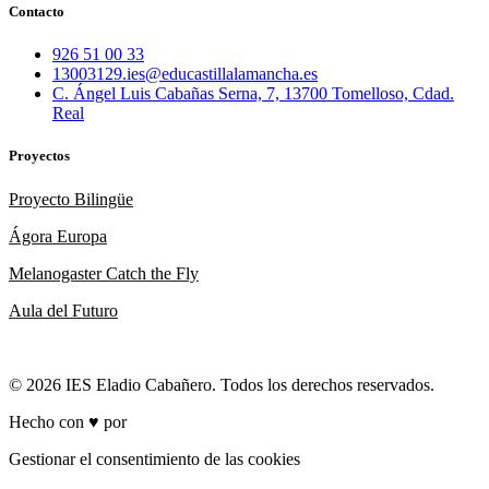
Contacto
926 51 00 33
13003129.ies@educastillalamancha.es
C. Ángel Luis Cabañas Serna, 7, 13700 Tomelloso, Cdad.
Real
Proyectos
Proyecto Bilingüe
Ágora Europa
Melanogaster Catch the Fly
Aula del Futuro
© 2026 IES Eladio Cabañero. Todos los derechos reservados.
Hecho con ♥ por
Brich
Gestionar el consentimiento de las cookies