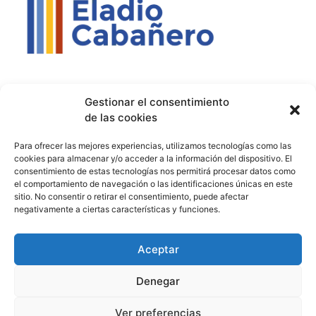
Contacto
Política de privacidad
Aviso Legal
Gestionar el consentimiento
de las cookies
Contacto
Proyectos
Para ofrecer las mejores experiencias, utilizamos tecnologías como las
926 51 00 33
Proyecto Bilingüe
cookies para almacenar y/o acceder a la información del dispositivo. El
consentimiento de estas tecnologías nos permitirá procesar datos como
13003129.ies@educastillalamancha.es
Ágora Europa
el comportamiento de navegación o las identificaciones únicas en este
sitio. No consentir o retirar el consentimiento, puede afectar
C. Ángel Luis Cabañas
Melanogaster Catch the Fly
negativamente a ciertas características y funciones.
Serna, 7, 13700 Tomelloso,
Aula del Futuro
Cdad. Real
Aceptar
Denegar
© 2026 IES Eladio Cabañero. Todos los derechos reservados.
Ver preferencias