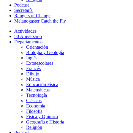
Podcast
Secretaría
Rangers of Change
Melanogaster Catch the Fly
Actividades
50 Aniversario
Departamentos
Orientación
Biología y Geología
Inglés
Extraescolares
Francés
Dibujo
Música
Educación Física
Matemáticas
Tecnología
Clásicas
Economía
Filosofía
Física y Química
Geografía e Historia
Religión
Podcast