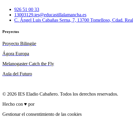
926 51 00 33
13003129.ies@educastillalamancha.es
C. Ángel Luis Cabañas Serna, 7, 13700 Tomelloso, Cdad. Rea
Proyectos
Proyecto Bilingüe
Ágora Europa
Melanogaster Catch the Fly
Aula del Futuro
© 2026 IES Eladio Cabañero. Todos los derechos reservados.
Hecho con ♥ por
Brich
Gestionar el consentimiento de las cookies