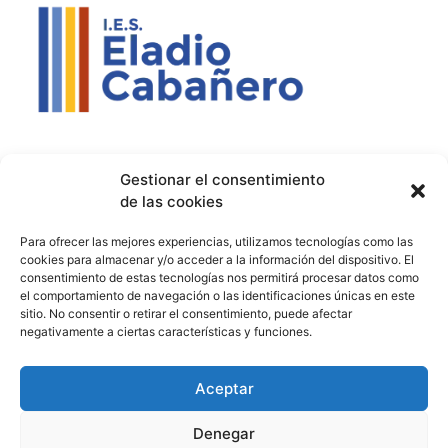
Contacto
Política de privacidad
Aviso Legal
Gestionar el consentimiento
de las cookies
Contacto
Proyectos
Para ofrecer las mejores experiencias, utilizamos tecnologías como las
926 51 00 33
Proyecto Bilingüe
cookies para almacenar y/o acceder a la información del dispositivo. El
consentimiento de estas tecnologías nos permitirá procesar datos como
13003129.ies@educastillalamancha.es
Ágora Europa
el comportamiento de navegación o las identificaciones únicas en este
sitio. No consentir o retirar el consentimiento, puede afectar
C. Ángel Luis Cabañas
Melanogaster Catch the Fly
negativamente a ciertas características y funciones.
Serna, 7, 13700 Tomelloso,
Aula del Futuro
Cdad. Real
Aceptar
Denegar
© 2026 IES Eladio Cabañero. Todos los derechos reservados.