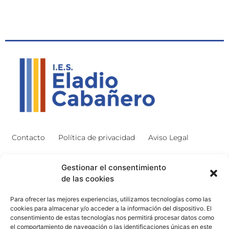
Contacto
Política de privacidad
Aviso Legal
Contacto
Proyectos
Gestionar el consentimiento
de las cookies
926 51 00 33
Proyecto Bilingüe
Para ofrecer las mejores experiencias, utilizamos tecnologías como las
13003129.ies@educastillalamancha.es
Ágora Europa
cookies para almacenar y/o acceder a la información del dispositivo. El
consentimiento de estas tecnologías nos permitirá procesar datos como
C. Ángel Luis Cabañas
Melanogaster Catch the Fly
el comportamiento de navegación o las identificaciones únicas en este