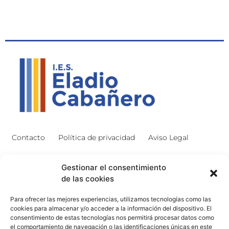
Contacto
Política de privacidad
Aviso Legal
Contacto
Proyectos
Gestionar el consentimiento
de las cookies
926 51 00 33
Proyecto Bilingüe
Para ofrecer las mejores experiencias, utilizamos tecnologías como las
13003129.ies@educastillalamancha.es
Ágora Europa
cookies para almacenar y/o acceder a la información del dispositivo. El
consentimiento de estas tecnologías nos permitirá procesar datos como
C. Ángel Luis Cabañas
Melanogaster Catch the Fly
el comportamiento de navegación o las identificaciones únicas en este