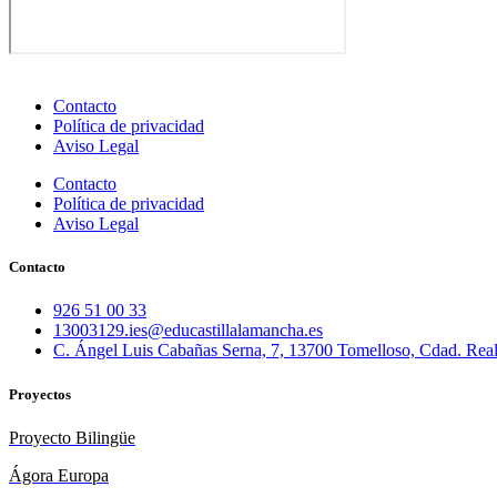
Contacto
Política de privacidad
Aviso Legal
Contacto
Política de privacidad
Aviso Legal
Contacto
926 51 00 33
13003129.ies@educastillalamancha.es
C. Ángel Luis Cabañas Serna, 7, 13700 Tomelloso, Cdad. Rea
Proyectos
Proyecto Bilingüe
Ágora Europa