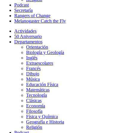
Podcast
Secretaría
Rangers of Change
Melanogaster Catch the Fly
Actividades
50 Aniversario
Departamentos
Orientación
Biología y Geología
Inglés
Extraescolares
Francés
Dibujo
Música
Educación Física
Matemáticas
Tecnología
Clásicas
Economía
Filosofía
Física y Química
Geografía e Historia
Religión
Podcast