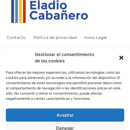
Contacto
Política de privacidad
Aviso Legal
Contacto
Proyectos
Gestionar el consentimiento
de las cookies
926 51 00 33
Proyecto Bilingüe
Para ofrecer las mejores experiencias, utilizamos tecnologías como las
13003129.ies@educastillalamancha.es
Ágora Europa
cookies para almacenar y/o acceder a la información del dispositivo. El
consentimiento de estas tecnologías nos permitirá procesar datos como
C. Ángel Luis Cabañas
Melanogaster Catch the Fly
el comportamiento de navegación o las identificaciones únicas en este
Serna, 7, 13700 Tomelloso,
sitio. No consentir o retirar el consentimiento, puede afectar
Aula del Futuro
Cdad. Real
negativamente a ciertas características y funciones.
Aceptar
Denegar
© 2026 IES Eladio Cabañero. Todos los derechos reservados.