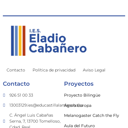
Contacto
Política de privacidad
Aviso Legal
Contacto
Proyectos
926 51 00 33
Proyecto Bilingüe
13003129.ies@educastillalamancha.es
Ágora Europa
C. Ángel Luis Cabañas
Melanogaster Catch the Fly
Serna, 7, 13700 Tomelloso,
Aula del Futuro
Cdad. Real