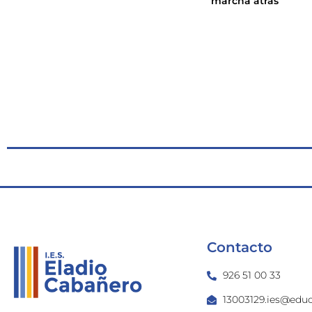
marcha atrás
Contacto
926 51 00 33
13003129.ies@educ