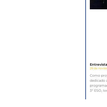
Entrevist
26 de novi
Como proy
dedicado a
programac
3° ESO, l