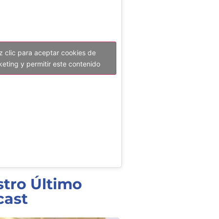
z clic para aceptar cookies de
eting y permitir este contenido
tro Último
cast